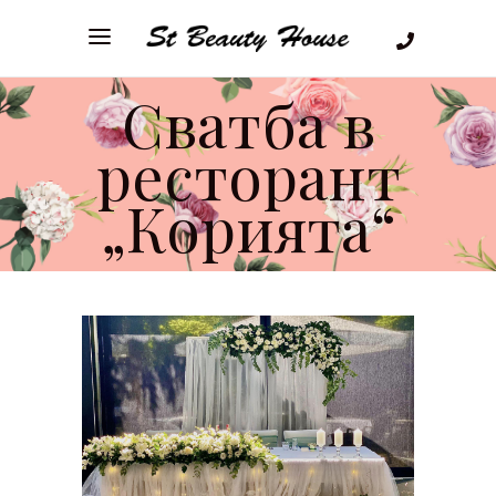
Сватба в
ресторант
„Корията“