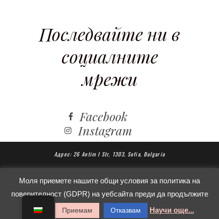
Последвайте ни в
социалните
мрежи
Facebook
Instagram
Адрес:
26 Antim I Str, 1303, Sofia, Bulgaria
2012-2022 COPYRIGHT @ St Beauty House
Моля приемете нашите общи условия за политика на
поверителност (GDPR) на уебсайта преди да продължите
Телефон:
359 887 800418
Имейл:
напред.
Научи още...
Приемам
Отказвам
office@stbeautyhouse.com